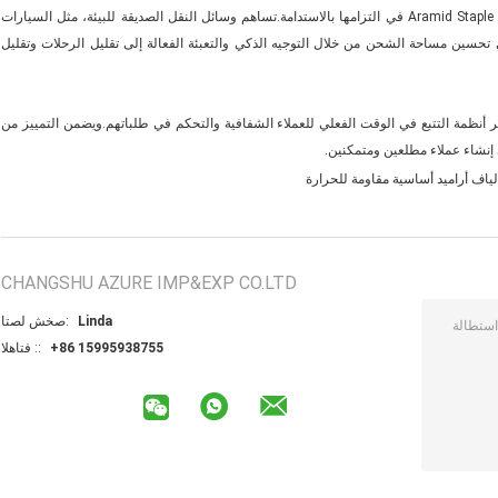
الاستدامة في النقل: يكمن تميز استراتيجية النقل الخاصة بشركة Aramid Staple Fiber في التزامها بالاستدامة.تساهم وسائل النقل الصديقة للبيئة، مثل السيارات
دي تحسين مساحة الشحن من خلال التوجيه الذكي والتعبئة الفعالة إلى تقليل الرحلات وتقليل
وفر أنظمة التتبع في الوقت الفعلي للعملاء الشفافية والتحكم في طلباتهم.ويضمن التمييز من
ى إنشاء عملاء مطلعين ومتمكنين.
لياف أراميد أساسية مقاومة للحرارة
CHANGSHU AZURE IMP&EXP CO.LTD
Linda
اتصل شخص:
+86 15995938755
الهاتف ::