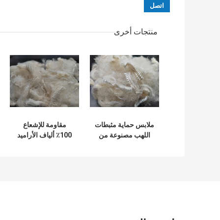
منتجات أخرى
ملابس حماية مثبطات
مقاومة للإشعاع
اللهب مصنوعة من
100٪ ألياف الأراميد
ألياف الأراميد عالية
الأساسية 2D 51
القوة
مللي متر