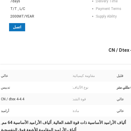
7days
Delivery Time:
T/T , L/C
Payment Terms:
2000MT/YEAR
Supply Ability:
اتصل
قليل
مقاومة كيميائية:
عالي
نوع الألياف:
تدبيس
عالي
قوة الشد:
4-4.4 CN / dtex
عالي
مادة:
أراميد
ألياف الأراميد الأساسية ذات قوة الشد العالية
ألياف الأراميد الأساسية 64 مم
,
,
ألياف الأراميد المقاومة للأشعة فوق البنفسجية