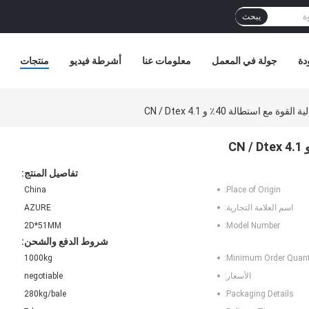
يبحث
دة
جولة في المعمل
معلومات عنا
أشرطة فيديو
منتجات
 مع استطالة 40٪ و 4.1 CN / Dtex
تفاصيل المنتج:
China
Place of Origin:
اسم العلامة التجارية:
AZURE
2D*51MM
Model Number:
شروط الدفع والشحن:
1000kg
Minimum Order Quanti
الأسعار:
negotiable
280kg/bale
Packaging Details: