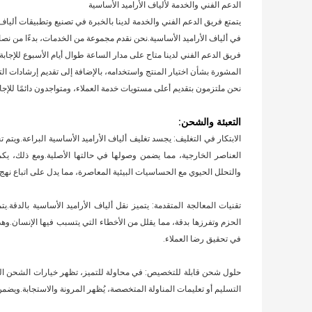
الدعم الفني والخدمة لألياف الأراميد الأساسية
يتمتع فريق الدعم الفني والخدمة لدينا بالخبرة في تصنيع وتطبيقات أليا
في ألياف الأراميد الأساسية.نحن نقدم مجموعة من الخدمات، بدءًا من نصائ
فريق الدعم الفني لدينا متاح على مدار الساعة طوال أيام الأسبوع للإجابة
المشورة بشأن اختيار المنتج واستخدامه، بالإضافة إلى تقديم إرشادات التث
نحن ملتزمون بتقديم أعلى مستويات خدمة العملاء، ومتواجدون دائمًا للإجاب
التعبئة والشحن:
الابتكار في التغليف: يجسد تغليف ألياف الأراميد الأساسية البراعة.ويتم 
العناصر الخارجية، مما يضمن وصولها في حالتها الأصلية.ومع ذلك، يكمن 
والتحلل الحيوي مع الحساسيات البيئية المعاصرة، مما يدل على اتباع نهج 
تقنيات المعالجة المتقدمة: يتميز نقل ألياف الأراميد الأساسية بالدقة.يتم
الحزم وتفرزها بدقة، مما يقلل من الأخطاء التي يتسبب فيها الإنسان.و
في تحقيق رضا العملاء.
حلول شحن قابلة للتخصيص: في محاولة للتميز، تظهر خيارات الشحن ال
التسليم أو تعليمات المناولة المتخصصة، يُظهر المرونة والاستجابة.ويضمن 