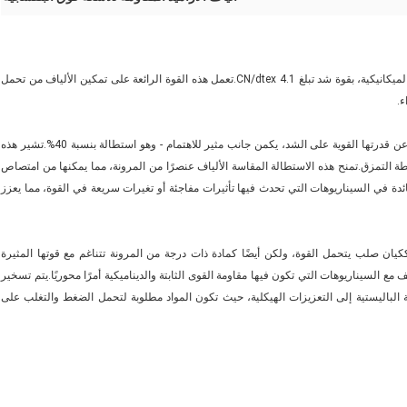
تتميز ألياف الأراميد الأساسية، التي تجسد مزيجًا استثنائيًا من السمات الميكانيكية، بقوة شد تبلغ 4.1 CN/dtex.تعمل هذه القوة الرائعة على تمكين الألياف من تحمل
ء.
ومع ذلك، ليست القوة فقط هي ما يميز ألياف الأراميد الأساسية.وبعيدًا عن قدرتها القوية على الشد، يكمن جانب مثير للاهتمام - وهو استطالة بنسبة 40%.تشير هذه
 التمزق.تمنح هذه الاستطالة المقاسة الألياف عنصرًا من المرونة، مما يمكنها من امتصاص
دة في السيناريوهات التي تحدث فيها تأثيرات مفاجئة أو تغيرات سريعة في القوة، مما يعزز
يان صلب يتحمل القوة، ولكن أيضًا كمادة ذات درجة من المرونة تتناغم مع قوتها المثيرة
ع السيناريوهات التي تكون فيها مقاومة القوى الثابتة والديناميكية أمرًا محوريًا.يتم تسخير
الباليستية إلى التعزيزات الهيكلية، حيث تكون المواد مطلوبة لتحمل الضغط والتغلب على