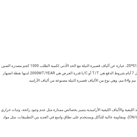
ألياف الأراميد التيلة، مع اسم العلامة التجارية AZURE ورقم الموديل 2D*51MM، عبارة عن ألياف قصيرة التيلة مع الحد الأدنى لكمية الطلب 1000 كجم.مصدره الصين
والسعر قابل للتفاوض.يتم تعبئتها في 280 كجم/بالة ويمكن تسليمها خلال 7 أيام.شروط الدفع هي T/T أو L/C.قدرة العرض هي 2000MT/YEAR.لديها نقطة انصهار
ميد الليفية والألياف الليفية الأراميدية.يتميز بخصائص ممتازة مثل عدم وجود رائحة، وثبات حراري
عالي، ومقاومة عالية للأشعة فوق البنفسجية، وقوة شد عالية (4-4.4 CN/dtex)، ومقاومة عالية للتآكل.ويستخدم على نطاق واسع في العديد من التطبيقات، مثل مواد