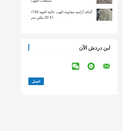
مثبطات اللهب
ألياف أراميد مقاومة للهب عالية القوة 100٪
2D 51 مللي متر
ابن دردش الآن