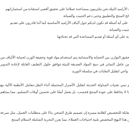
ف الأراميد التيلة.نحن ملتزمون بمساعدة عملائنا على تحقيق أقصى استفادة من استثماراتهم
ح المنتج والتطبيق وحتى دعم التثبيت والصيانة.
 على أية أسئلة قد تكون لديكم حول ألياف الأراميد الأساسية.كما أننا قادرون على تقديم
بيت والصيانة.
ة على أي أسئلة أو تقديم المساعدة التي قد تحتاجها.
تحقيق التوازن بين الحماية والاستدامة.يتم استخدام مواد قوية وخفيفة الوزن لحماية الألياف من
عامل التمايز في دمج المواد الصديقة للبيئة.تتوافق حلول التغليف القابلة لإعادة التدوير
واعي لتقليل النفايات في سلسلة التوريد.
 تبني تقنيات المناولة الحديثة لتقليل الأضرار المحتملة أثناء النقل.تتعامل الأنظمة الآلية مع
هذا لا يحافظ على جودة المنتج فحسب، بل يعمل أيضًا على تحسين أوقات التسليم، مما يساهم
قابلة للتخصيص كعلامة مميزة.إن تصميم طرق الشحن بناءً على متطلبات العميل، مثل سرعة
هذا النهج المخصص تلبية احتياجات العملاء، مما يعزز التجربة الشاملة لاستلام المنتج.