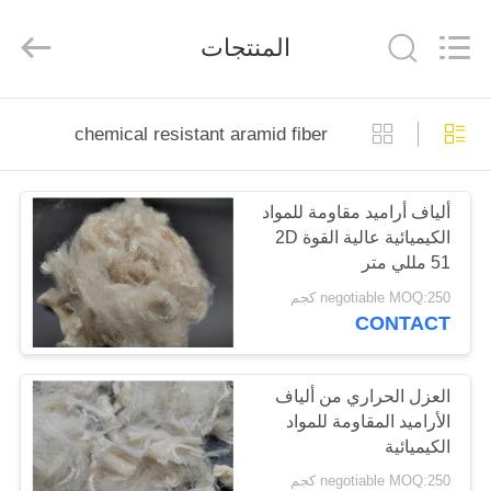
2026
CHANGSHU
AZURE
المنتجات
IMP&EXP
CO.LTD.
All
Rights
Reserved.
الصفحة
chemical resistant aramid fiber
الرئيسية
ألياف أراميد مقاومة للمواد
منتجات
الكيميائية عالية القوة 2D
51 مللي متر
أشرطة
negotiable MOQ:250 كجم
CONTACT
فيديو
معلومات
العزل الحراري من ألياف
الأراميد المقاومة للمواد
عنا
الكيميائية
negotiable MOQ:250 كجم