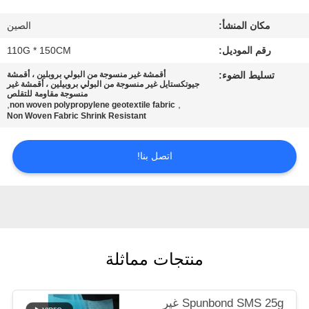
جولة
مكان المنشأ:
الصين
في
رقم الموديل:
110G * 150CM
المعمل
تسليط الضوء:
أقمشة غير منسوجة من البولي بروبلين ، أقمشة
جيوتكستايل غير منسوجة من البولي بروبيلين ، أقمشة غير
منسوجة مقاومة للتقلص
مراقبة
,
,
non woven polypropylene geotextile fabric
Non Woven Fabric Shrink Resistant
الجودة
اتصل بنا!
اتصل
بنا
أخبار
منتجات مماثلة
حالات
Spunbond SMS 25g غير