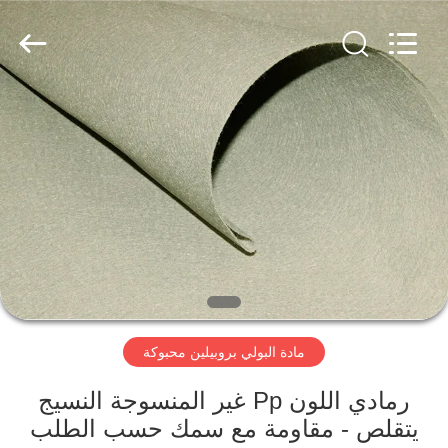
2026
CHANGSHU
AZURE
IMP&EXP
CO.LTD.
All
Rights
Reserved.
الصفحة
الرئيسية
منتجات
أشرطة
فيديو
مادة البولي بروبيلين محبوكة
معلومات
عنا
رمادي اللون Pp غير المنسوجة النسيج
يتقلص - مقاومة مع سمك حسب الطلب