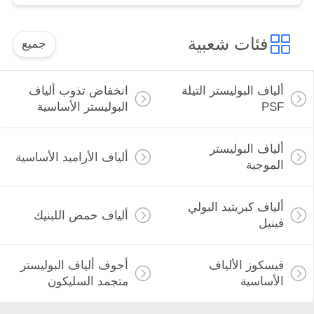
فئات شعبية
جميع
ألياف البوليستر التيلة
انخفاض تذوب ألياف
PSF
البوليستر الأساسية
ألياف البوليستر
ألياف الأراميد الأساسية
الموجبة
ألياف كبريتيد البولي
ألياف حمض اللبنيك
فينيل
فيسكوز الألياف
أجوف ألياف البوليستر
الأساسية
متجمد السليكون