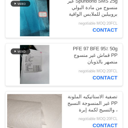
Spunbond SMS 25g غير
خريطة
منسوج من مادة البولي
بروبيلين للملابس الواقية
الموقع
negotiable MOQ:20FCL
CONTACT
PRIVACY
POLICY
PFE 97 BFE 95٪ 50g
PP قماش غير منسوج
منصهر بالذوبان
negotiable MOQ:20FCL
CONTACT
تصفية الاستاتيكيه الملونة
PP غير المنسوجة النسيج
، والنسيج لكمة إبرة
negotiable MOQ:20FCL
CONTACT