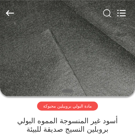
2026
CHANGSHU
AZURE
IMP&EXP
CO.LTD.
All
Rights
Reserved.
الصفحة
الرئيسية
منتجات
أشرطة
فيديو
مادة البولي بروبيلين محبوكة
معلومات
عنا
أسود غير المنسوجة المموه البولي
بروبلين النسيج صديقة للبيئة