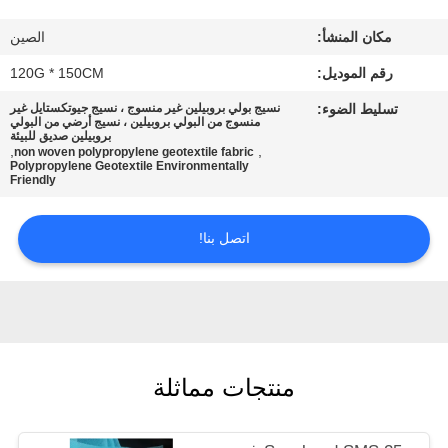
جولة
مكان المنشأ:
الصين
في
رقم الموديل:
120G * 150CM
المعمل
تسليط الضوء:
نسيج بولي بروبيلين غير منسوج ، نسيج جيوتكستايل غير
منسوج من البولي بروبيلين ، نسيج أرضي من البولي
بروبيلين صديق للبيئة
مراقبة
,
,
non woven polypropylene geotextile fabric
Polypropylene Geotextile Environmentally
الجودة
Friendly
اتصل
اتصل بنا!
بنا
أخبار
منتجات مماثلة
حالات