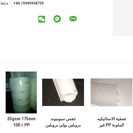
+86 15995938755
الهاتف ::
تصفية الاستاتيكيه
تنفس سبونبوند
25gsm 175mm
الملونة PP غير
بروبلين بولي بروبلين
100 ٪ PP
المنسوجة النسيج ،
محبوكة النسيج لفة
Meltblown أقمشة