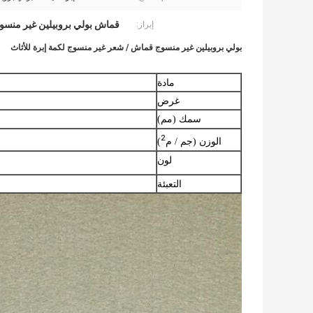
قماش بولي بروبيلين غير منسو
إبراز:
بولي بروبيلين غير منسوج قماش / شعر غير منسوج لكمة إبرة للأثاث
مادة
غرض
سمك (مم)
2
الوزن (جم / م
)
لون
التعبئة