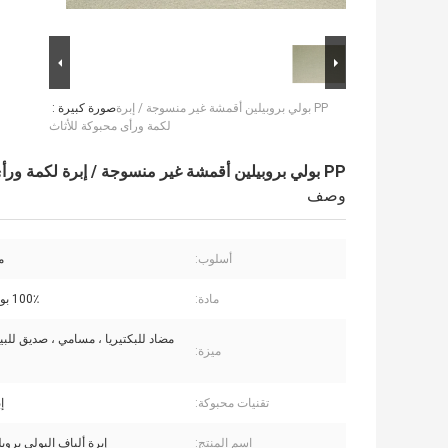
PP بولي بروبيلين أقمشة غير منسوجة / إبرة
صورة كبيرة :
لكمة ورأى محبوكة للأثاث
PP بولي بروبيلين أقمشة غير منسوجة / إبرة لكمة ورأى محبوكة للأثاث
وصف
أسلوب:
م
مادة:
100٪ بوليبروبيلين
مضاد للبكتيريا ، مسامي ، صديق للبيئ
ميزة:
تقنيات محبوكة:
إ
اسم المنتج:
إبرة ألياف البولي بروب