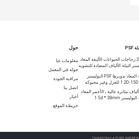
حول
PSF
2.5D * 51MM زجاجات الحيوانات الأليفة المعاد
معلومات عنا
ستر التيلة الألياف المضادة للتشويه
جولة في المعمل
منتظم الصلبة المعاد تدويرها PSF البوليستر
مراقبة الجودة
اتصل بنا
ل PSD الألياف مثابرة عالية ، الأحمر المعاد
أخبار
ستر 1.5d * 38mm
خريطة الموقع