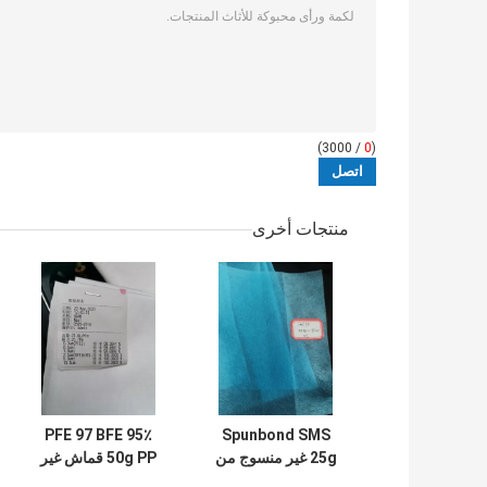
/ 3000)
0
(
منتجات أخرى
PFE 97 BFE 95٪
Spunbond SMS
25g غير منسوج من
50g PP قماش غير
مادة البولي بروبيلين
منسوج منصهر