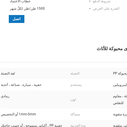
شروط الدفع:
خطاب الاعتماد
القدرة على العرض:
1500 طن/طن لكلّ شهر
اتصل
حبوكة PP
التعبئة:
لفة التعبئة
يستخدم:
حقيبة ، سيارة ، صناعة ، أحذية
ة ، مقاوم
رمادي
لون:
للتقلص
برة مثقوبة
سماكة:
1mm-5mm أو التخصيص
لين مثقوبة
نوع الحزمة:
حقيبة PP ، أكياس منسوجة ، أو حسب حاجتك