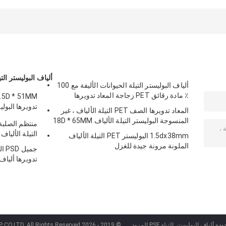
والنسيج لكمة إبرة
المضادة للبكتيريا
غير منسوجة للوجه
الجراحي Bfe99
ألياف البوليستر التيلة 
ألياف البوليستر التيلة الحيوانات الأليفة مع 100
٪ مادة رقائق PET زجاجة المعاد تدويرها
تدويرها البولي
المعاد تدويرها الصف PET التيلة الألياف ، غير
للغزل
المنسوجة البوليستر التيلة الألياف 18D * 65MM
التيلة الألياف 1.2D-15D للغزل وغير محبوكة
1.5dx38mm البوليستر PET التيلة الألياف
الملونة مرونة جيدة للغزل
جمي
تدويرها ألياف البولي
ألياف البوليستر التيلة PSF المزود.
© 2019 - 2026 CHANGSHU AZURE IMP&EXP CO.LTD. All Rights Reserved.