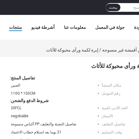
يبحث
دة
جولة في المعمل
معلومات عنا
أشرطة فيديو
منتجات
تفاصيل المنتج:
مكان المنشأ:
الصين
رقم الموديل:
110G * 150CM
شروط الدفع والشحن:
الحد الأدنى لكمية:
20FCL
الأسعار:
negotiable
تفاصيل التغليف:
تفاصيل التعبئة والتغليف PP أكياس منسوجة
وقت التسليم:
21 يوما بعد استلام خطاب الاعتماد