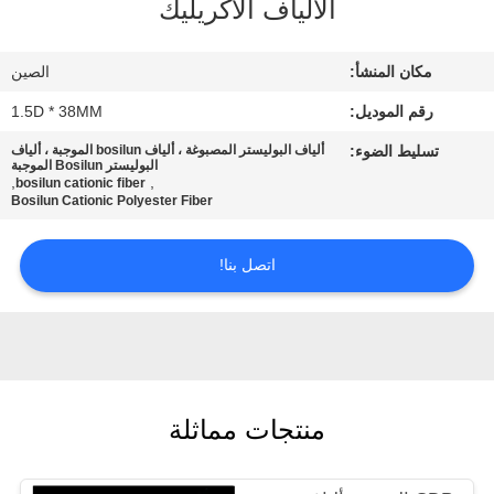
الألياف الاكريليك
جولة
في
مكان المنشأ:
الصين
المعمل
رقم الموديل:
1.5D * 38MM
تسليط الضوء:
ألياف البوليستر المصبوغة ، ألياف bosilun الموجبة ، ألياف
مراقبة
البوليستر Bosilun الموجبة
,
,
bosilun cationic fiber
الجودة
Bosilun Cationic Polyester Fiber
اتصل
اتصل بنا!
بنا
أخبار
منتجات مماثلة
حالات