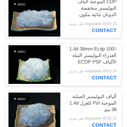
CDP الموجبة ألياف
خريطة
البوليستر منخفضة
الموقع
الذوبان ثنائية مكون
الصف العذراء
negotiable MOQ:10 طن متري
CONTACT
PRIVACY
POLICY
100٪ 1.4d 38mm Ecdp
العذراء البوليستر التيلة
الألياف ECDP PSF
للغزل الموجبة
negotiable MOQ:10 طن متري
CONTACT
ألياف البوليستر الصلبة
الموجبة Psf للغزل 1.4d
38 مم
negotiable MOQ:10 طن متري
CONTACT