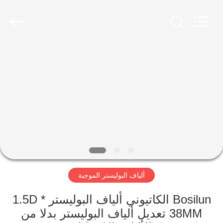
2026
CHANGSHU
AZURE
IMP&EXP
CO.LTD.
All
Rights
Reserved.
الصفحة
الرئيسية
منتجات
أشرطة
فيديو
ألياف البوليستر الموجبة
معلومات
عنا
Bosilun الكاتيوني ألياف البوليستر 1.5D *
38MM تعديل ألياف البوليستر بدلا من