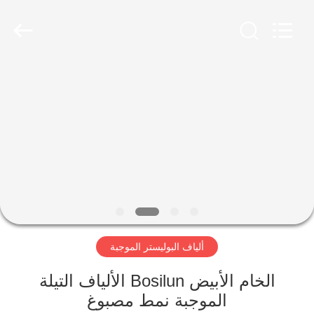
2026
CHANGSHU
AZURE
IMP&EXP
CO.LTD.
All
Rights
Reserved.
الصفحة
الرئيسية
منتجات
أشرطة
فيديو
ألياف البوليستر الموجبة
معلومات
عنا
الخام الأبيض Bosilun الألياف التيلة
الموجبة نمط مصبوغ