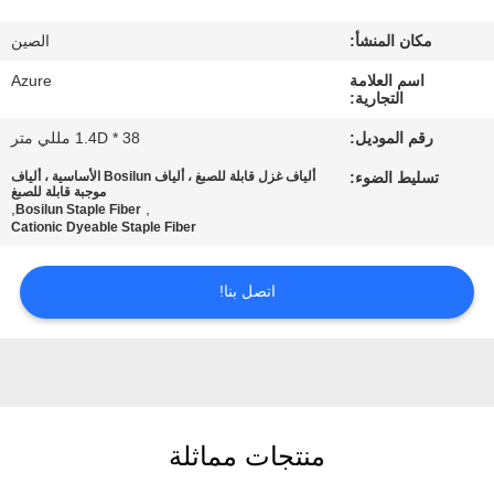
جولة
مكان المنشأ:
الصين
في
اسم العلامة
Azure
المعمل
التجارية:
رقم الموديل:
1.4D * 38 مللي متر
مراقبة
تسليط الضوء:
ألياف غزل قابلة للصبغ ، ألياف Bosilun الأساسية ، ألياف
الجودة
موجبة قابلة للصبغ
,
,
Bosilun Staple Fiber
Cationic Dyeable Staple Fiber
اتصل
اتصل بنا!
بنا
أخبار
حالات
منتجات مماثلة