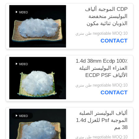
خريطة
CDP الموجبة ألياف
الموقع
البوليستر منخفضة
الذوبان ثنائية مكون
الصف العذراء
negotiable MOQ:10 طن متري
PRIVACY
CONTACT
POLICY
100٪ 1.4d 38mm Ecdp
العذراء البوليستر التيلة
الألياف ECDP PSF
للغزل الموجبة
negotiable MOQ:10 طن متري
CONTACT
ألياف البوليستر الصلبة
الموجبة Psf للغزل 1.4d
38 مم
negotiable MOQ:10 طن متري