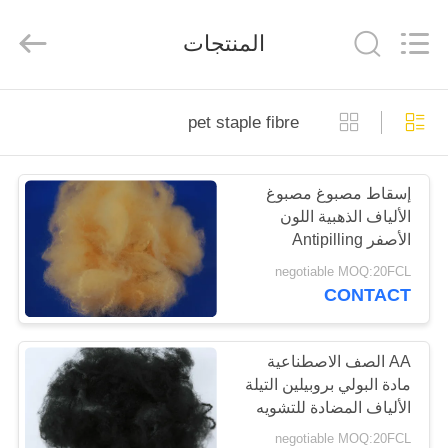
2026
CHANGSHU
AZURE
المنتجات
IMP&EXP
CO.LTD.
All
Rights
Reserved.
الصفحة
pet staple fibre
الرئيسية
إسقاط مصبوغ مصبوغ
منتجات
الألياف الذهبية اللون
الأصفر Antipilling
أشرطة
ومكافحة القيلولة
negotiable MOQ:20FCL
CONTACT
فيديو
معلومات
AA الصف الاصطناعية
مادة البولي بروبيلين التيلة
عنا
الألياف المضادة للتشويه
للأسفلت
negotiable MOQ:20FCL