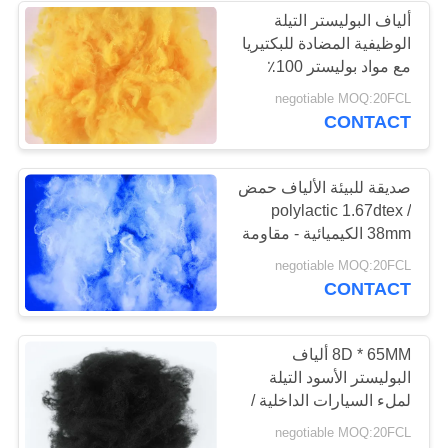
ألياف البوليستر التيلة
الوظيفية المضادة للبكتيريا
مع مواد بوليستر 100٪
negotiable MOQ:20FCL
CONTACT
صديقة للبيئة الألياف حمض
polylactic 1.67dtex /
38mm الكيميائية - مقاومة
negotiable MOQ:20FCL
CONTACT
8D * 65MM ألياف
البوليستر الأسود التيلة
لملء السيارات الداخلية /
السجاد
negotiable MOQ:20FCL