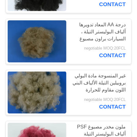
جولة
CONTACT
في
المعمل
درجة AA المعاد تدويرها
ألياف البوليستر التيلة ،
السيارات براون مصبوغ
مراقبة
الألياف
negotiable MOQ:20FCL
الجودة
CONTACT
اتصل
غير المنسوجة مادة البولي
بروبيلين التيلة الألياف البني
بنا
اللون مقاوم للحرارة
negotiable MOQ:20FCL
أخبار
CONTACT
حالات
ملون مخدر مصبوغ PSF
ألياف البوليستر التيلة