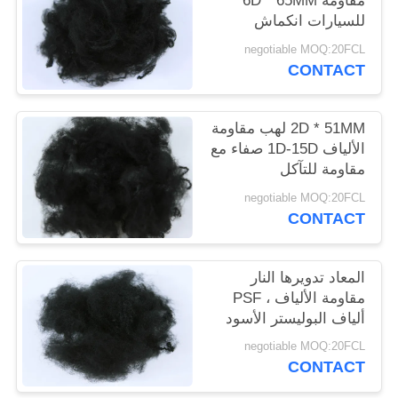
مقاومة 6D * 65MM
خريطة
للسيارات انكماش
منخفضة الداخلية
الموقع
negotiable MOQ:20FCL
CONTACT
PRIVACY
2D * 51MM لهب مقاومة
POLICY
الألياف 1D-15D صفاء مع
مقاومة للتآكل
negotiable MOQ:20FCL
CONTACT
المعاد تدويرها النار
مقاومة الألياف ، PSF
ألياف البوليستر الأسود
صفاء 6D
negotiable MOQ:20FCL
CONTACT