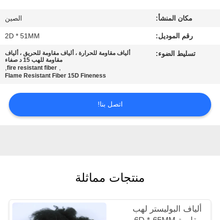
جولة
مكان المنشأ:
الصين
في
رقم الموديل:
2D * 51MM
المعمل
تسليط الضوء:
ألياف مقاومة للحرارة ، ألياف مقاومة للحريق ، ألياف
مقاومة للهب 15 د صفاء
,
,
fire resistant fiber
مراقبة
Flame Resistant Fiber 15D Fineness
الجودة
اتصل بنا!
اتصل
بنا
أخبار
منتجات مماثلة
حالات
ألياف البوليستر لهب