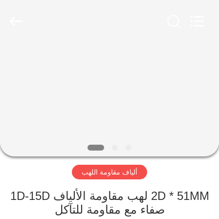
2026
CHANGSHU
AZURE
IMP&EXP
CO.LTD.
All
Rights
Reserved.
الصفحة
الرئيسية
منتجات
أشرطة
فيديو
ألياف مقاومة اللهب
معلومات
عنا
2D * 51MM لهب مقاومة الألياف 1D-15D
صفاء مع مقاومة للتآكل