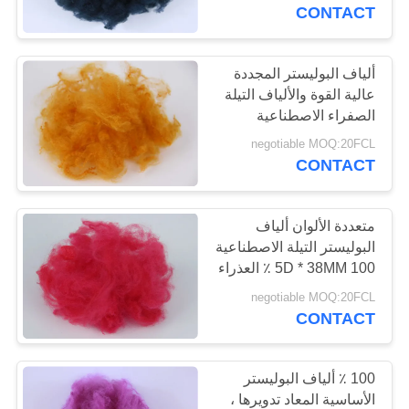
جولة
CONTACT
في
المعمل
ألياف البوليستر المجددة
عالية القوة والألياف التيلة
الصفراء الاصطناعية
مراقبة
negotiable MOQ:20FCL
الجودة
CONTACT
اتصل
متعددة الألوان ألياف
البوليستر التيلة الاصطناعية
بنا
5D * 38MM 100 ٪ العذراء
مقاومة للحرارة
negotiable MOQ:20FCL
أخبار
CONTACT
حالات
100 ٪ ألياف البوليستر
الأساسية المعاد تدويرها ،