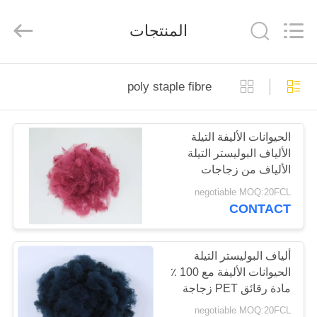
2026
CHANGSHU
AZURE
المنتجات
IMP&EXP
CO.LTD.
All
Rights
Reserved.
الصفحة
poly staple fibre
الرئيسية
الحيوانات الأليفة التيلة
منتجات
الألياف البوليستر التيلة
الألياف من زجاجات
أشرطة
الحيوانات الأليفة ،
negotiable MOQ:20FCL
والحيوانات الأليفة التيلة
CONTACT
فيديو
الألياف
معلومات
ألياف البوليستر التيلة
الحيوانات الأليفة مع 100 ٪
عنا
مادة رقائق PET زجاجة
المعاد تدويرها
negotiable MOQ:20FCL